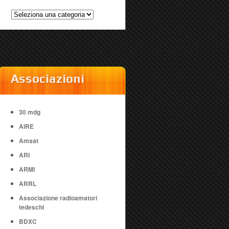
Categorie
Associazioni
30 mdg
AIRE
Amsat
ARI
ARMI
ARRL
Associazione radioamatori
tedeschi
BDXC