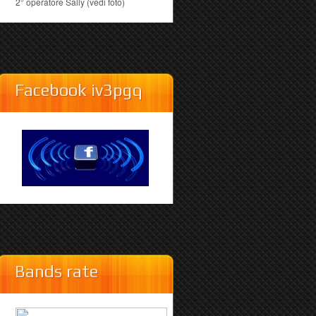
2° operatore Sally (vedi foto)
Facebook iv3pgq
Bands rate