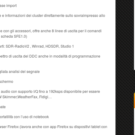
ase import
e informazioni dei cluster direttamente sullo sovraimpresso allo
 con gli accessori, offre anche 8 linee di uscita per il comandi
do scheda SFE1.0)
parti: SDR-RadioV2 , Winrad, HDSDR, Studio 1
o spettro di uscita del DDC anche in modalità di programmazione
gliata analisi del segnale
ischermo
 audio con supporto I/Q fino a 192ksps disponibile per essere
 CW Skimmer,WeatherFax, Fldigi…
mate
tatilità con l’uso di notebook
ser Firefox (lavora anche con app Firefox su dispositivi tablet con