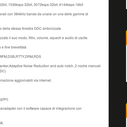
2bit, 1536ksps-32bit, 3072ksps-32bit, 6144ksps-16bit
nali con 384kHz banda da unarsi un una delle gamme di
erno della stessa finestra DDC sintonizzata
zato il suo modo, filtro, volume, squech e audio di uscita
 e fine brevettata
,WFM,DSB,RTTY,DRM,RDS
lanker,Adaptive Noise Reduction and auto notch, 2 noche manuali
 DDC)
mazione aggiornabili via internet.
ig(tm)
F panadapter con il software capace di integrazione con
XML