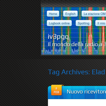
Home
English
La stazione OM
Logbook online
Spotting
Il mio
iv3pgq
Il mondo della radio a
Tag Archives:
Elad
8
Nuovo ricevito
FEB