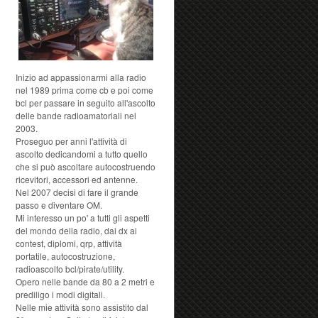
Inizio ad appassionarmi alla radio
nel 1989 prima come cb e poi come
bcl per passare in seguito all'ascolto
delle bande radioamatoriali nel
2003.
Proseguo per anni l'attività di
ascolto dedicandomi a tutto quello
che si può ascoltare autocostruendo
ricevitori, accessori ed antenne.
Nel 2007 decisi di fare il grande
passo e diventare OM.
Mi interesso un po' a tutti gli aspetti
del mondo della radio, dai dx ai
contest, diplomi, qrp, attività
portatile, autocostruzione,
radioascolto bcl/pirate/utility.
Opero nelle bande da 80 a 2 metri e
prediligo i modi digitali.
Nelle mie attività sono assistito dal