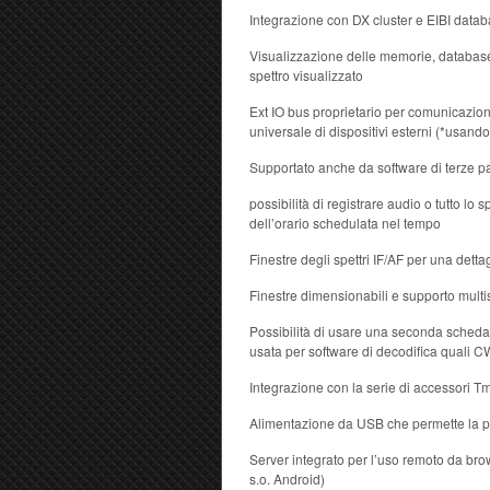
Integrazione con DX cluster e EIBI datab
Visualizzazione delle memorie, database 
spettro visualizzato
Ext IO bus proprietario per comunicazione
universale di dispositivi esterni (*usan
Supportato anche da software di terze 
possibilità di registrare audio o tutto l
dell’orario schedulata nel tempo
Finestre degli spettri IF/AF per una detta
Finestre dimensionabili e supporto mult
Possibilità di usare una seconda scheda
usata per software di decodifica quali
Integrazione con la serie di accessori T
Alimentazione da USB che permette la por
Server integrato per l’uso remoto da brow
s.o. Android)