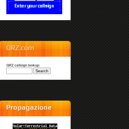
QRZ.com
QRZ callsign lookup:
Propagazione