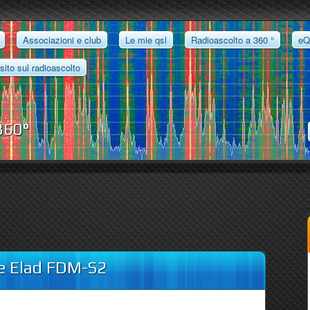
Associazioni e club
Le mie qsl
Radioascolto a 360 °
eQ
 sito sul radioascolto
 360°
re Elad FDM-S2