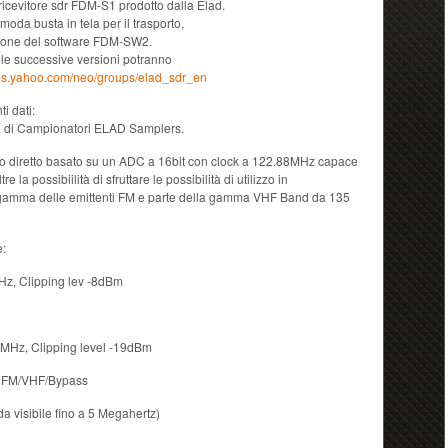
ricevitore sdr FDM-S1 prodotto dalla Elad.
oda busta in tela per il trasporto,
rsione del software FDM-SW2.
 le successive versioni potranno
ups.yahoo.com/neo/groups/elad_sdr_en
i dati:
ea di Campionatori ELAD Samplers.
 diretto basato su un ADC a 16bit con clock a 122.88MHz capace
re la possibiilità di sfruttare le possibilità di utilizzo in
amma delle emittenti FM e parte della gamma VHF Band da 135
e:
, Clipping lev -8dBm
z, Clipping level -19dBm
 e FM/VHF/Bypass
isibile fino a 5 Megahertz)