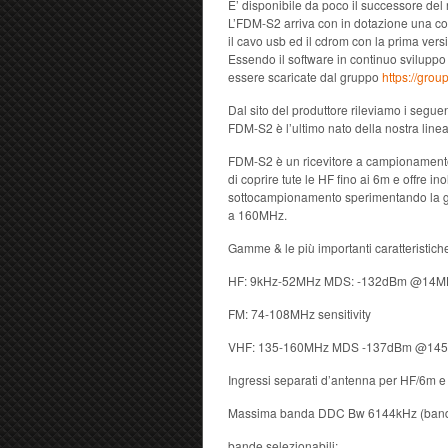
E’ disponibile da poco il successore del 
L’FDM-S2 arriva con in dotazione una com
il cavo usb ed il cdrom con la prima ve
Essendo il software in continuo sviluppo
essere scaricate dal gruppo
https://gro
Dal sito del produttore rileviamo i seguent
FDM-S2 è l’ultimo nato della nostra lin
FDM-S2 è un ricevitore a campionamento
di coprire tute le HF fino ai 6m e offre inolt
sottocampionamento sperimentando la g
a 160MHz.
Gamme & le più importanti caratteristich
HF: 9kHz-52MHz MDS: -132dBm @14MHz
FM: 74-108MHz sensitivity
VHF: 135-160MHz MDS -137dBm @145MH
Ingressi separati d’antenna per HF/6m
Massima banda DDC Bw 6144kHz (banda v
bande selezionabili: