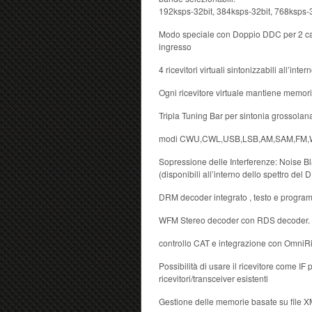
192ksps-32bit, 384ksps-32bit, 768ksps-3
Modo speciale con Doppio DDC per 2 ca
ingresso
4 ricevitori virtuali sintonizzabili all’int
Ogni ricevitore virtuale mantiene memoriz
Tripla Tuning Bar per sintonia grossolana
modi CWU,CWL,USB,LSB,AM,SAM,FM
Sopressione delle Interferenze: Noise B
(disponibili all’interno dello spettro del
DRM decoder integrato , testo e program
WFM Stereo decoder con RDS decoder.
controllo CAT e integrazione con OmniR
Possibilità di usare il ricevitore come I
ricevitori/transceiver esistenti
Gestione delle memorie basate su file 