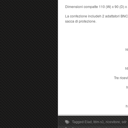
Dimensioni compatte 110 (W) x 90 (D) x
La confezione includeh 2 adattatori BN
sacca di protezione.
h
h
Tre ricev
h
h
Tagged
Elad
,
fdm-s1
,
ricevitore
,
sdr