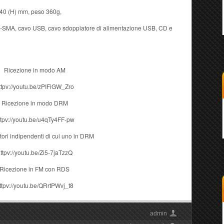
 40 (H) mm, peso 360g,
C-SMA, cavo USB, cavo sdoppiatore di alimentazione USB, CD e
Ricezione in modo AM
ttpv://youtu.be/zPIFiGW_Zro
Ricezione in modo DRM
ttpv://youtu.be/u4qTy4FF-pw
itori indipendenti di cui uno in DRM
ttpv://youtu.be/Zi5-7jaTzzQ
Ricezione in FM con RDS
ttpv://youtu.be/QRrtPWvj_t8
admin