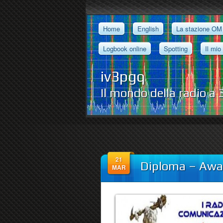
Home
English
La stazione OM
Logbook online
Spotting
Il mio
iv3pgq
Il mondo della radio a
21
Diploma – Awa
MAR