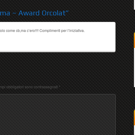
oma – Award Orcolat
”
lo come cb,ma c’ero!!!! Complimenti per l’iniziativa.
ampi obbligatori sono contrassegnati
*