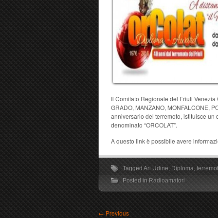
Il Comitato Regionale del Friuli Venezia 
GRADO, MANZANO, MONFALCONE, PORD
anniversario del terremoto, istituisce un
denominato “ORCOLAT”.
A questo link è possibile avere informaz
Tagged
Ari Udine
,
Diploma
,
terremot
Posted in
Radioamatori
←
Previous