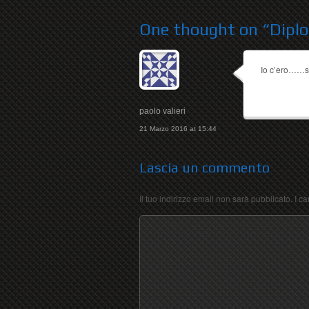
One thought on “
Dipl
Io c’ero……so
paolo valieri
21 Marzo 2016 at 15:44
Lascia un commento
Il tuo indirizzo email non sarà pubblicato.
I c