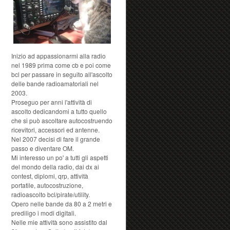
Inizio ad appassionarmi alla radio
nel 1989 prima come cb e poi come
bcl per passare in seguito all'ascolto
delle bande radioamatoriali nel
2003.
Proseguo per anni l'attività di
ascolto dedicandomi a tutto quello
che si può ascoltare autocostruendo
ricevitori, accessori ed antenne.
Nel 2007 decisi di fare il grande
passo e diventare OM.
Mi interesso un po' a tutti gli aspetti
del mondo della radio, dai dx ai
contest, diplomi, qrp, attività
portatile, autocostruzione,
radioascolto bcl/pirate/utility.
Opero nelle bande da 80 a 2 metri e
prediligo i modi digitali.
Nelle mie attività sono assistito dal