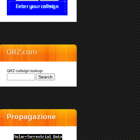
QRZ.com
QRZ callsign lookup:
Propagazione