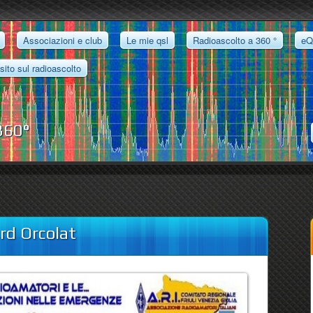
Associazioni e club
Le mie qsl
Radioascolto a 360 °
eQ
 sito sul radioascolto
 360°
rd Orcolat