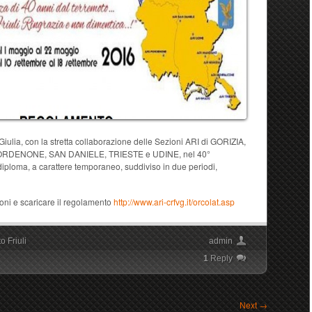
Giulia, con la stretta collaborazione delle Sezioni ARI di GORIZIA,
ENONE, SAN DANIELE, TRIESTE e UDINE, nel 40°
 diploma, a carattere temporaneo, suddiviso in due periodi,
ioni e scaricare il regolamento
http://www.ari-crfvg.it/orcolat.asp
o Friuli
admin
1
Reply
Next
→