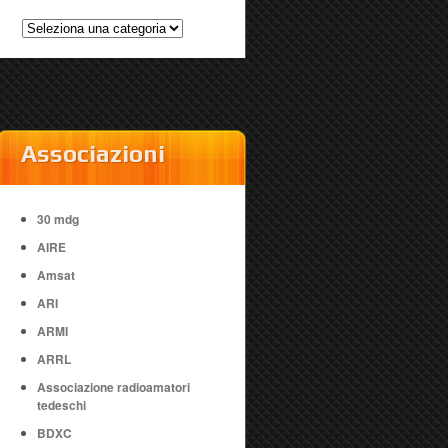
Categorie
Associazioni
30 mdg
AIRE
Amsat
ARI
ARMI
ARRL
Associazione radioamatori
tedeschi
BDXC