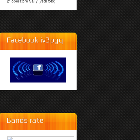
2° operatore Sally (vedi foto)
Facebook iv3pgq
Bands rate