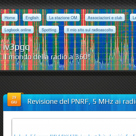
Home
English
La stazione OM
Associazioni e club
L
Logbook online
Spotting
Il mio sito sul radioascolto
iv3pgq
Il mondo della radio a 360°
29
Revisione del PNRF, 5 MHz ai rad
GIU