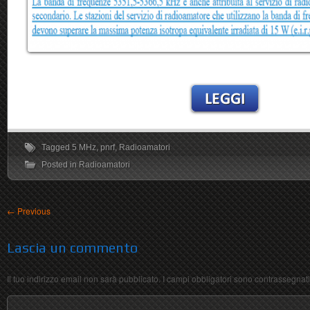
Tagged
5 MHz
,
pnrf
,
Radioamatori
Posted in
Radioamatori
←
Previous
Lascia un commento
Il tuo indirizzo email non sarà pubblicato.
I campi obbligatori sono contrassegnat